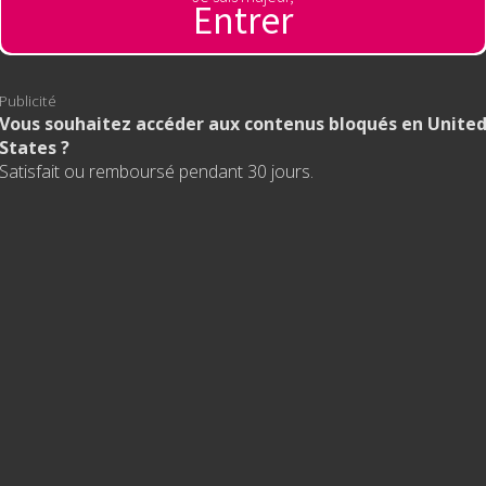
Entrer
censure, sans limite !
Publicité
Vous souhaitez accéder aux contenus bloqués en Unite
States ?
Satisfait ou remboursé pendant 30 jours.
HB88
 CẬP KHÔNG BỊ CHẶN | ĐĂNG NHẬP & NHẬN KHUYẾN MÃI HO